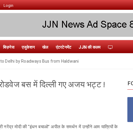
Login
बिज़नेस
एजुकेशन
खेल
एंटरटेनमेंट
JJN की कलम
s to Delhi by Roadways Bus from Haldwani
रोडवेज बस में दिल्ली गए अजय भट्ट !
F
नरेंद्र मोदी की “इंधन बचाओ” अपील के समर्थन में उन्होंने आम यात्रियों के