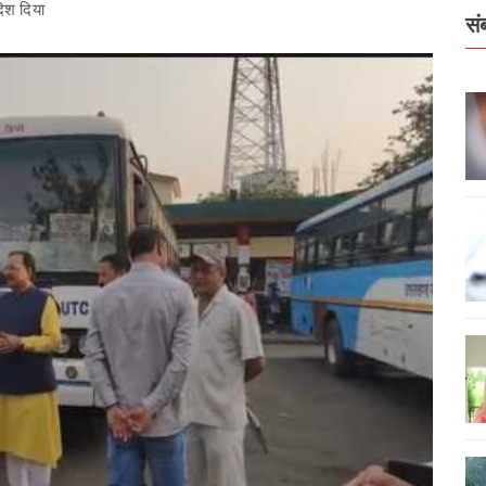
ेश दिया
सं