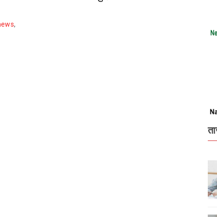
 news
,
ता