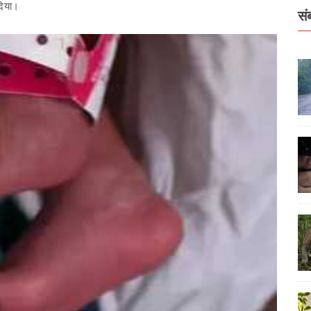
दिया।
सं