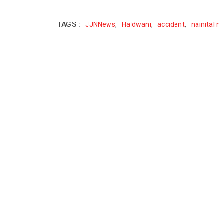
TAGS :
JJNNews
,
Haldwani
,
accident
,
nainital